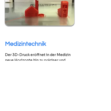
Medizintechnik
Der 3D-Druck eröffnet in der Medizin
neue Horizonte hin zu präziser und
individualisierter Lösungen. 3D-
gedruckte anatomische Modelle
verbessern die Operationsplanung
durch eine präzise Vorbereitung. In der
Rehabilitation profitieren Patienten
von der Anpassung von Prothesen und
Orthesen an die individuellen
Körperformen. Dadurch kann der
Komfort und die Funktionalität